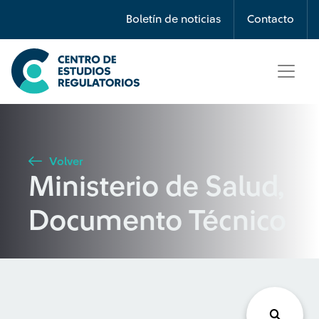
Búsqueda
Boletín de noticias
Contacto
Seleccione país
Tipo de artículo
Volver
Ministerio de Salud,
Buscar
Documento Técnico