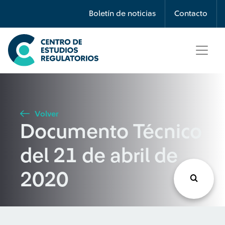
Búsqueda
Boletín de noticias
Contacto
Seleccione país
Tipo de artículo
Volver
Documento Técnico
Buscar
del 21 de abril de
2020