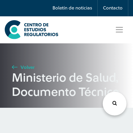
Búsqueda
Boletín de noticias
Contacto
Seleccione país
Tipo de artículo
Volver
Ministerio de Salud,
Buscar
Documento Técnico