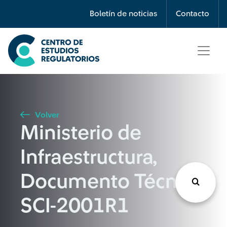
Búsqueda
Boletín de noticias
Contacto
Seleccione país
Tipo de artículo
Volver
Ministerio de
Buscar
Infraestructura,
Documento Técnico
SCI-2001R1