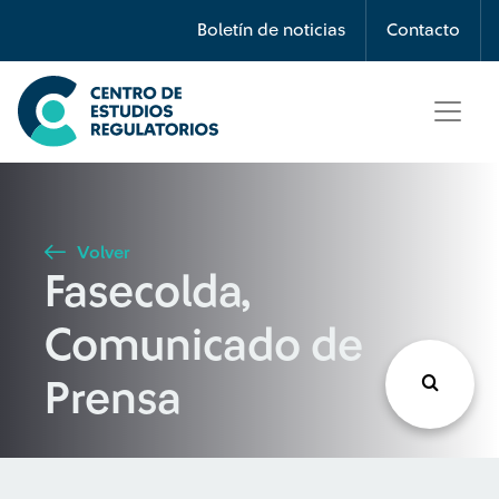
Búsqueda
Boletín de noticias
Contacto
Seleccione país
Tipo de artículo
Volver
Fasecolda,
Buscar
Comunicado de
Prensa