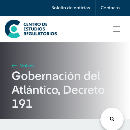
Búsqueda
Boletín de noticias
Contacto
Seleccione país
Tipo de artículo
Volver
Gobernación del
Buscar
Atlántico, Decreto
191