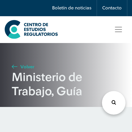
Búsqueda
Boletín de noticias
Contacto
Seleccione país
Tipo de artículo
Volver
Ministerio de
Buscar
Trabajo, Guía