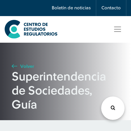
Búsqueda
Boletín de noticias
Contacto
Seleccione país
Tipo de artículo
Volver
Superintendencia
Buscar
de Sociedades,
Guía