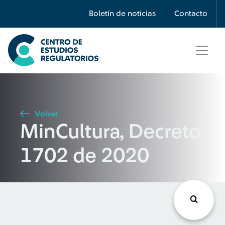
Búsqueda
Boletín de noticias
Contacto
Seleccione país
Tipo de artículo
Volver
MinCultura, Decreto
Buscar
1702 de 2020