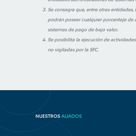
Se consagra que, entre otras entidades, 
podrán poseer cualquier porcentaje de 
sistemas de pago de bajo valor.
Se posibilita la ejecución de actividad
no vigiladas por la SFC.
NUESTROS
ALIADOS