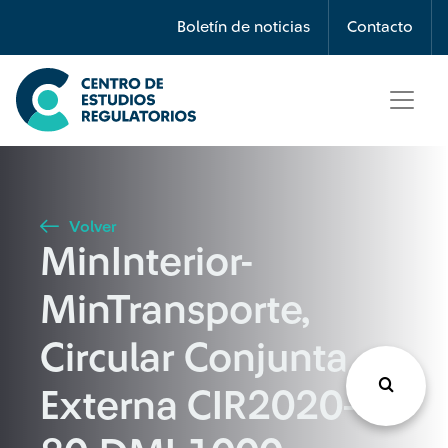
Búsqueda
Boletín de noticias
Contacto
Seleccione país
Tipo de artículo
Volver
MinInterior-
Buscar
MinTransporte,
Circular Conjunta
Externa CIR2020-