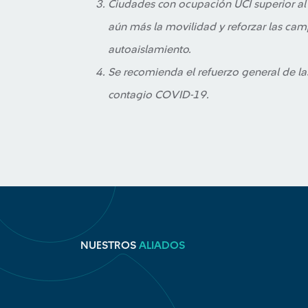
Ciudades con ocupación UCI superior al 
aún más la movilidad y reforzar las c
autoaislamiento.
Se recomienda el refuerzo general de l
contagio COVID-19.
NUESTROS
ALIADOS