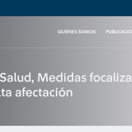
QUIÉNES SOMOS
PUBLICACI
nSalud, Medidas focaliz
ta afectación