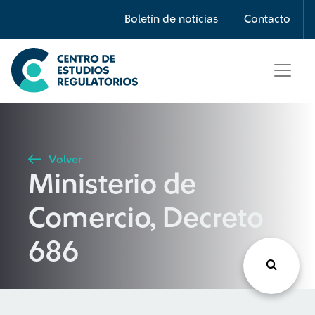
Búsqueda
Boletín de noticias
Contacto
Seleccione país
Tipo de artículo
Volver
Ministerio de
Buscar
Comercio, Decreto
686