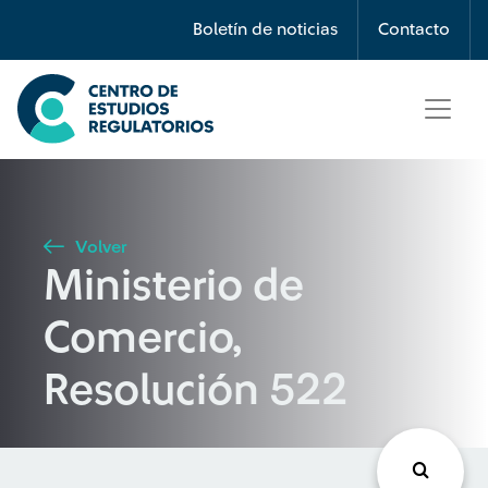
Búsqueda
Boletín de noticias
Contacto
Seleccione país
Tipo de artículo
Volver
Ministerio de
Buscar
Comercio,
Resolución 522