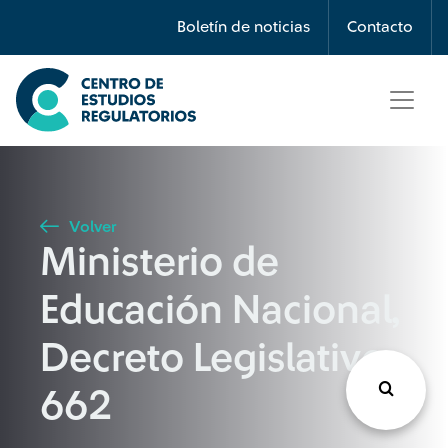
Búsqueda
Boletín de noticias
Contacto
Seleccione país
Tipo de artículo
Volver
Ministerio de
Buscar
Educación Nacional,
Decreto Legislativo
662