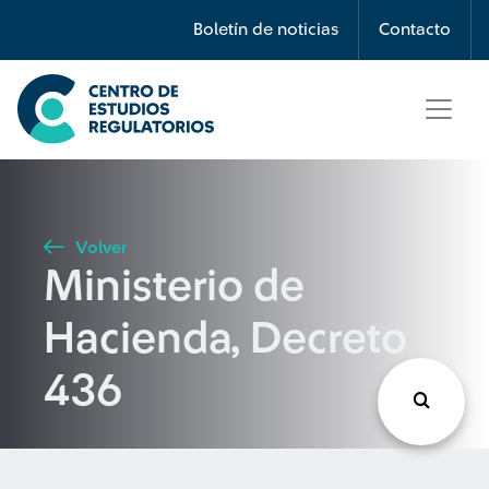
Búsqueda
Boletín de noticias
Contacto
Seleccione país
Tipo de artículo
Volver
Ministerio de
Buscar
Hacienda, Decreto
436