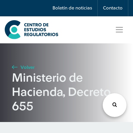
Búsqueda
Boletín de noticias
Contacto
Seleccione país
Tipo de artículo
Volver
Ministerio de
Buscar
Hacienda, Decreto
655