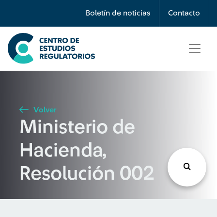
Búsqueda
Boletín de noticias
Contacto
Seleccione país
Tipo de artículo
Volver
Ministerio de
Buscar
Hacienda,
Resolución 002