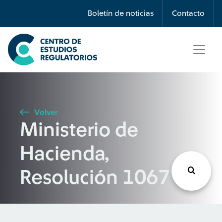
Búsqueda
Boletín de noticias
Contacto
Seleccione país
Tipo de artículo
Volver
Ministerio de
Buscar
Hacienda,
Resolución 1067