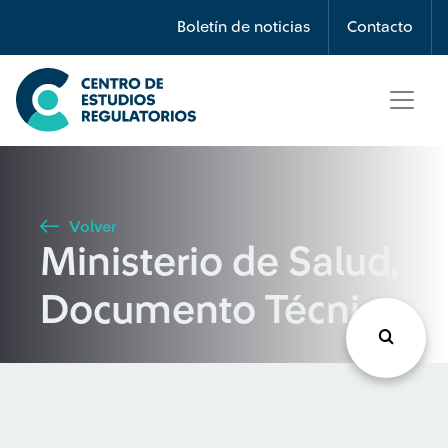
Búsqueda
Boletín de noticias
Contacto
Seleccione país
Tipo de artículo
Volver
Ministerio de Salud,
Buscar
Documento Técnico