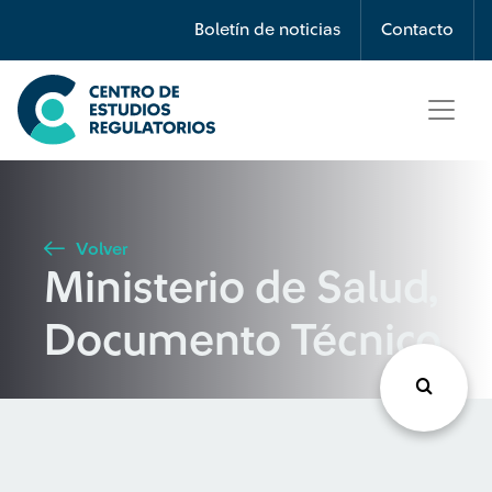
Búsqueda
Boletín de noticias
Contacto
Seleccione país
Tipo de artículo
Volver
Ministerio de Salud,
Buscar
Documento Técnico