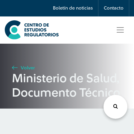
Búsqueda
Boletín de noticias
Contacto
Seleccione país
Tipo de artículo
Volver
Ministerio de Salud,
Buscar
Documento Técnico