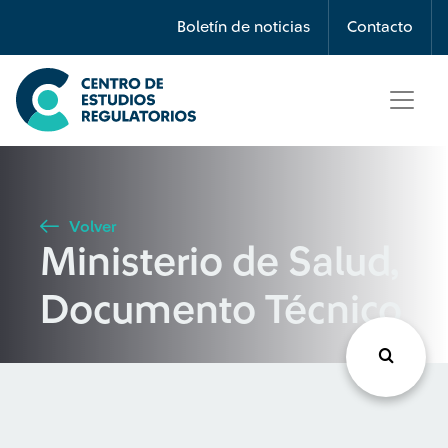
Búsqueda
Boletín de noticias
Contacto
Seleccione país
Tipo de artículo
Volver
Ministerio de Salud,
Buscar
Documento Técnico