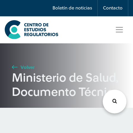
Búsqueda
Boletín de noticias
Contacto
Seleccione país
Tipo de artículo
Volver
Ministerio de Salud,
Buscar
Documento Técnico