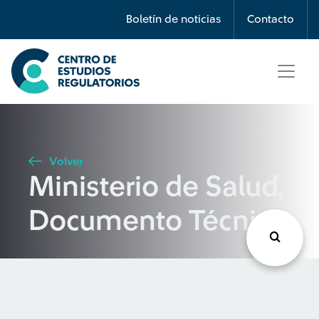
Búsqueda
Boletín de noticias
Contacto
Seleccione país
Tipo de artículo
Volver
Ministerio de Salud,
Buscar
Documento Técnico