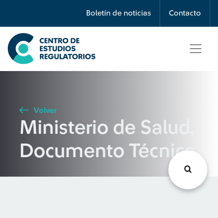
Búsqueda
Boletín de noticias
Contacto
Seleccione país
Tipo de artículo
Volver
Ministerio de Salud,
Buscar
Documento Técnico