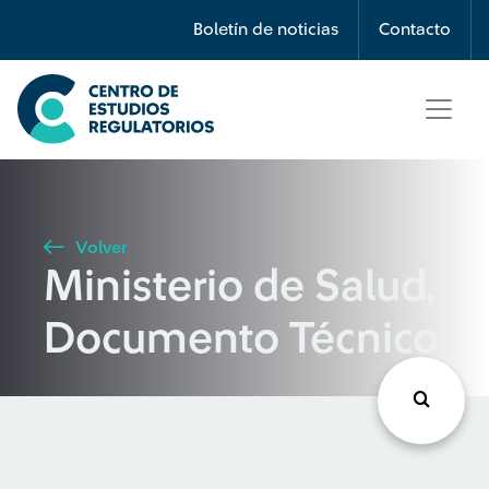
Búsqueda
Boletín de noticias
Contacto
Seleccione país
Tipo de artículo
Volver
Ministerio de Salud,
Buscar
Documento Técnico