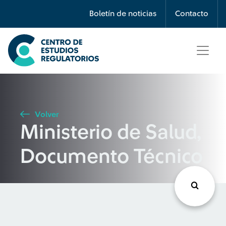
Búsqueda
Boletín de noticias
Contacto
Seleccione país
Tipo de artículo
Volver
Ministerio de Salud,
Buscar
Documento Técnico