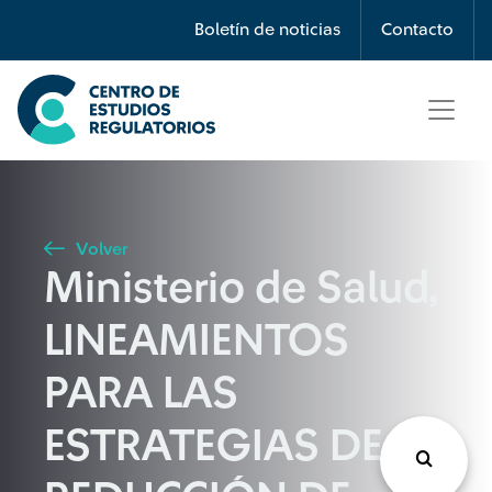
Búsqueda
Boletín de noticias
Contacto
Seleccione país
Tipo de artículo
Volver
Ministerio de Salud,
Buscar
LINEAMIENTOS
PARA LAS
ESTRATEGIAS DE