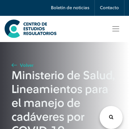
Búsqueda
Boletín de noticias
Contacto
Seleccione país
Tipo de artículo
Volver
Ministerio de Salud,
Buscar
Lineamientos para
el manejo de
cadáveres por