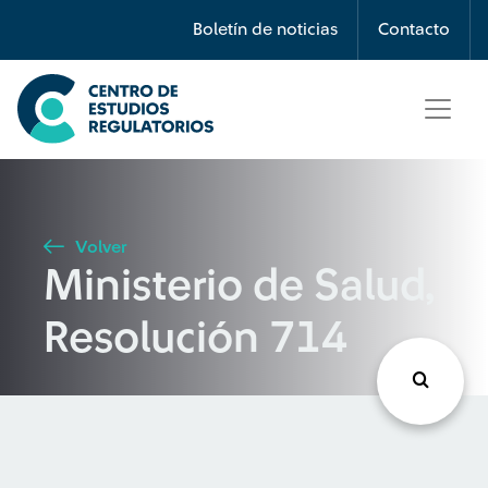
Búsqueda
Boletín de noticias
Contacto
Seleccione país
Tipo de artículo
Volver
Ministerio de Salud,
Buscar
Resolución 714