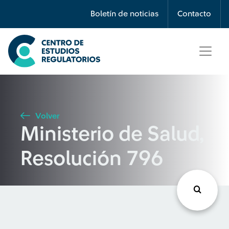
Búsqueda
Boletín de noticias
Contacto
Seleccione país
Tipo de artículo
Volver
Ministerio de Salud,
Buscar
Resolución 796