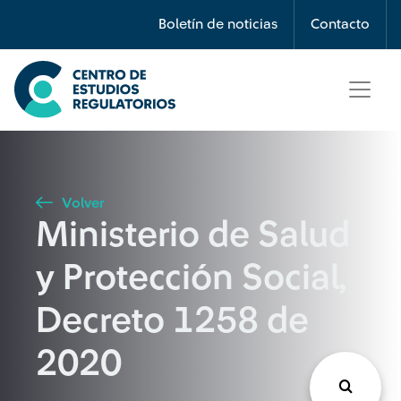
Búsqueda
Boletín de noticias
Contacto
Seleccione país
Tipo de artículo
Volver
Ministerio de Salud
Buscar
y Protección Social,
Decreto 1258 de
2020