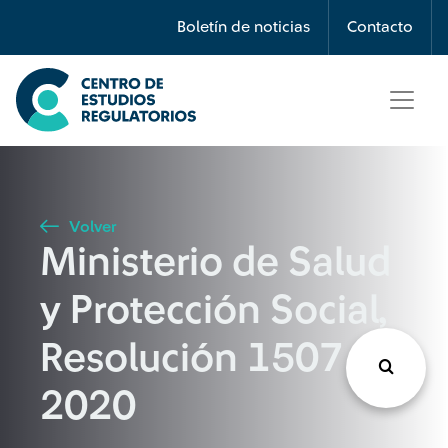
Búsqueda
Boletín de noticias
Contacto
Seleccione país
Tipo de artículo
Volver
Ministerio de Salud
Buscar
y Protección Social,
Resolución 1507 de
2020