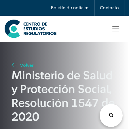
Búsqueda
Boletín de noticias
Contacto
Seleccione país
Tipo de artículo
Volver
Ministerio de Salud
Buscar
y Protección Social,
Resolución 1547 de
2020