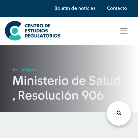
Búsqueda
Boletín de noticias
Contacto
Seleccione país
Tipo de artículo
Volver
Ministerio de Salud
Buscar
, Resolución 906