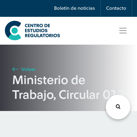
Búsqueda
Boletín de noticias
Contacto
Seleccione país
Tipo de artículo
Volver
Ministerio de
Buscar
Trabajo, Circular 017