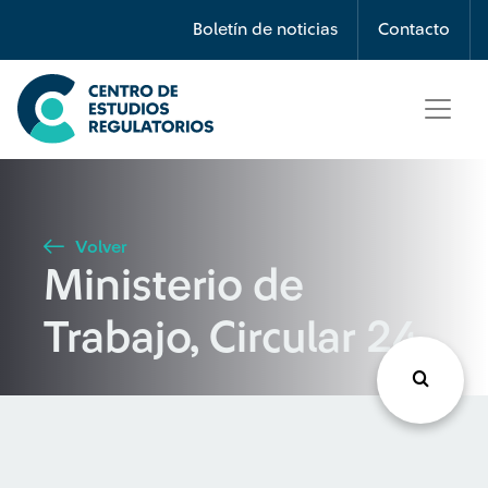
Búsqueda
Boletín de noticias
Contacto
Seleccione país
Tipo de artículo
Volver
Ministerio de
Buscar
Trabajo, Circular 24