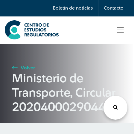
Búsqueda
Boletín de noticias
Contacto
Seleccione país
Tipo de artículo
Volver
Ministerio de
Buscar
Transporte, Circular
20204000290441