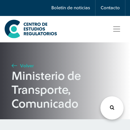
Búsqueda
Boletín de noticias
Contacto
Seleccione país
Tipo de artículo
Volver
Ministerio de
Buscar
Transporte,
Comunicado