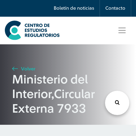
Búsqueda
Boletín de noticias
Contacto
Seleccione país
Tipo de artículo
Volver
Ministerio del
Buscar
Interior,Circular
Externa 7933