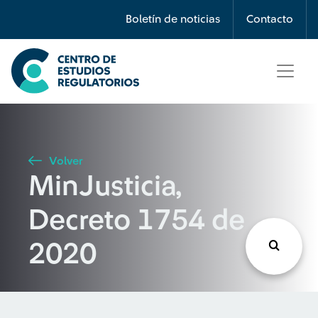
Búsqueda
Boletín de noticias
Contacto
Seleccione país
Tipo de artículo
Volver
MinJusticia,
Buscar
Decreto 1754 de
2020