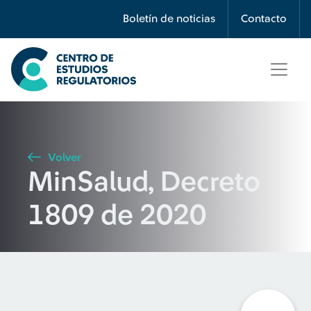
Búsqueda
Boletín de noticias
Contacto
Seleccione país
Tipo de artículo
Volver
MinSalud, Decreto
Buscar
1809 de 2020