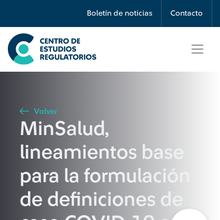
Búsqueda
Boletín de noticias
Contacto
Seleccione país
Tipo de artículo
Volver
MinSalud,
Buscar
lineamientos base
para la formulación
de definiciones de