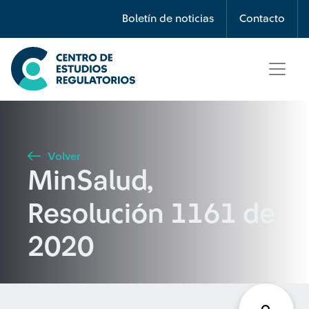
Búsqueda
Boletín de noticias
Contacto
Seleccione país
Tipo de artículo
Volver
MinSalud,
Buscar
Resolución 1161 de
2020