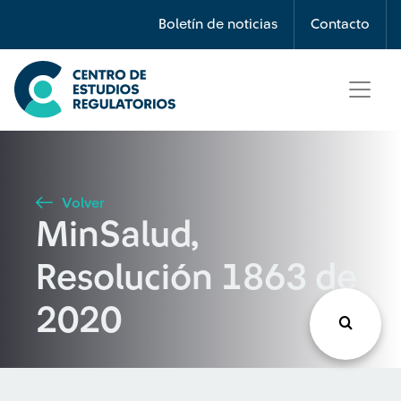
Búsqueda
Boletín de noticias
Contacto
Seleccione país
Tipo de artículo
Volver
MinSalud,
Buscar
Resolución 1863 de
2020