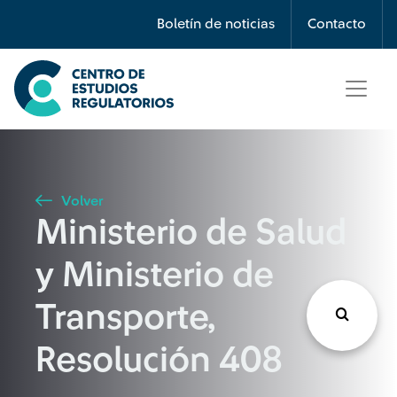
Búsqueda
Boletín de noticias
Contacto
Seleccione país
Tipo de artículo
Volver
Ministerio de Salud
Buscar
y Ministerio de
Transporte,
Resolución 408