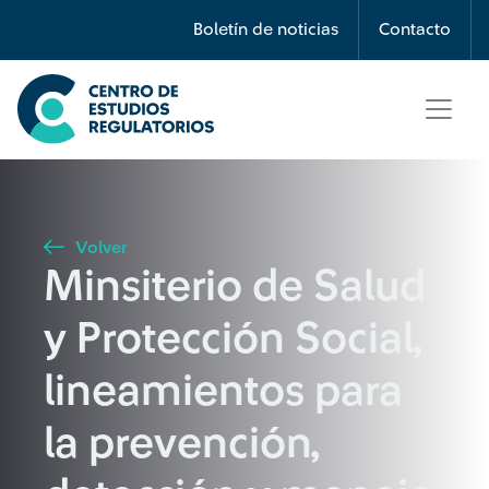
Búsqueda
Boletín de noticias
Contacto
Seleccione país
Tipo de artículo
Volver
Minsiterio de Salud
Buscar
y Protección Social,
lineamientos para
la prevención,