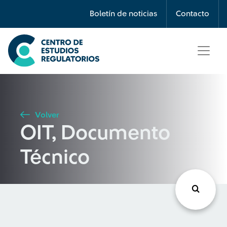
Búsqueda
Boletín de noticias
Contacto
Seleccione país
Tipo de artículo
Volver
OIT, Documento
Buscar
Técnico