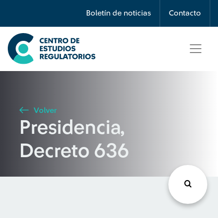
Búsqueda
Boletín de noticias
Contacto
Seleccione país
Tipo de artículo
Volver
Presidencia,
Buscar
Decreto 636